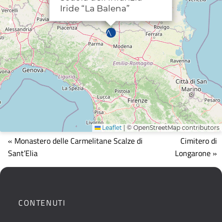
Iride “La Balena”
Leaflet
|
© OpenStreetMap contributors
Mappa
« Monastero delle Carmelitane Scalze di
Cimitero di
che
Sant’Elia
Longarone »
mostra
la
posizione
geografica
CONTENUTI
dell'opera.