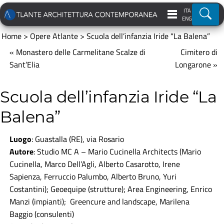
ITA
Ricer
ENG
Home
>
Opere Atlante
>
Scuola dell’infanzia Iride “La Balena”
« Monastero delle Carmelitane Scalze di
Cimitero di
Sant’Elia
Longarone »
Scuola dell’infanzia Iride “La
Balena”
Luogo
: Guastalla (RE), via Rosario
Autore
: Studio MC A – Mario Cucinella Architects (Mario
Cucinella, Marco Dell’Agli, Alberto Casarotto, Irene
Sapienza, Ferruccio Palumbo, Alberto Bruno, Yuri
Costantini); Geoequipe (strutture); Area Engineering, Enrico
Manzi (impianti); Greencure and landscape, Marilena
Baggio (consulenti)