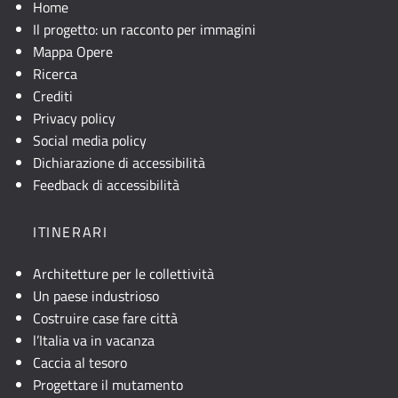
Se
Home
la
Il progetto: un racconto per immagini
mappa
Mappa Opere
non
Ricerca
è
Crediti
visibile,
Privacy policy
consultare
Social media policy
la
Dichiarazione di accessibilità
descrizione
Feedback di accessibilità
testuale
o
ITINERARI
attivare
JavaScript.
Architetture per le collettività
Un paese industrioso
Costruire case fare città
l’Italia va in vacanza
Caccia al tesoro
Progettare il mutamento