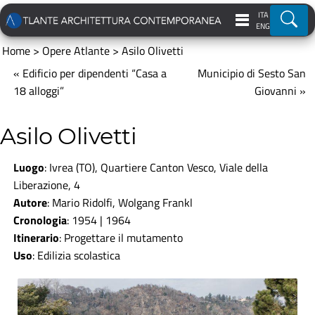
ITA
Ricer
ENG
Home
>
Opere Atlante
>
Asilo Olivetti
« Edificio per dipendenti “Casa a
Municipio di Sesto San
18 alloggi”
Giovanni »
Asilo Olivetti
Luogo
: Ivrea (TO), Quartiere Canton Vesco, Viale della
Liberazione, 4
Autore
: Mario Ridolfi, Wolgang Frankl
Cronologia
: 1954 | 1964
Itinerario
:
Progettare il mutamento
Uso
: Edilizia scolastica