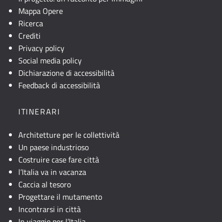
mappa
Mappa Opere
non
Ricerca
è
Crediti
visibile,
Privacy policy
consultare
Social media policy
la
Dichiarazione di accessibilità
descrizione
Feedback di accessibilità
testuale
o
ITINERARI
attivare
JavaScript.
Architetture per le collettività
Un paese industrioso
Costruire case fare città
l’Italia va in vacanza
Caccia al tesoro
Progettare il mutamento
Incontrarsi in città
In viaggio per l’Italia