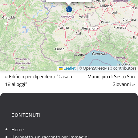
Leaflet
|
© OpenStreetMap contributors
Mappa
« Edificio per dipendenti “Casa a
Municipio di Sesto San
che
18 alloggi”
Giovanni »
mostra
la
posizione
geografica
CONTENUTI
dell'opera.
Se
Home
la
Il progetto: un racconto per immagini