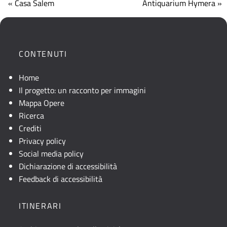
« Casa Salem
Antiquarium Hymera »
che
mostra
la
posizione
CONTENUTI
geografica
dell'opera.
Home
Se
Il progetto: un racconto per immagini
la
Mappa Opere
mappa
Ricerca
non
Crediti
è
Privacy policy
visibile,
Social media policy
consultare
Dichiarazione di accessibilità
la
Feedback di accessibilità
descrizione
testuale
ITINERARI
o