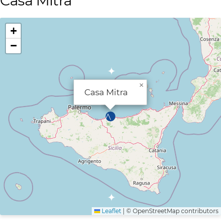
Casa Mitra
+
−
×
Casa Mitra
Leaflet
|
© OpenStreetMap contributors
Mappa