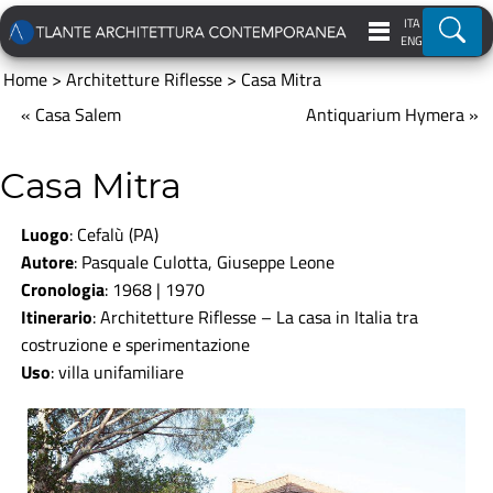
ITA
Ricer
ENG
Home
>
Architetture Riflesse
>
Casa Mitra
« Casa Salem
Antiquarium Hymera »
Casa Mitra
Luogo
: Cefalù (PA)
Autore
: Pasquale Culotta, Giuseppe Leone
Cronologia
: 1968 | 1970
Itinerario
:
Architetture Riflesse
–
La casa in Italia tra
costruzione e sperimentazione
Uso
: villa unifamiliare