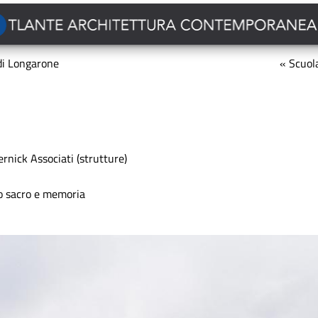
di Longarone
« Scuola
rnick Associati (strutture)
o sacro e memoria