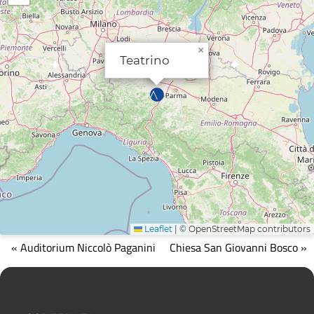
×
Teatrino
Leaflet
|
© OpenStreetMap contributors
Mappa
« Auditorium Niccolò Paganini
Chiesa San Giovanni Bosco »
che
mostra
la
posizione