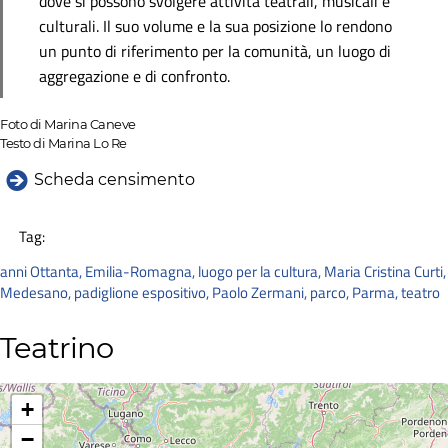
dove si possono svolgere attività teatrali, musicali e
culturali. Il suo volume e la sua posizione lo rendono
un punto di riferimento per la comunità, un luogo di
aggregazione e di confronto.
Foto di Marina Caneve
Testo di Marina Lo Re
Scheda censimento
Tag:
anni Ottanta
,
Emilia-Romagna
,
luogo per la cultura
,
Maria Cristina Curti
,
Medesano
,
padiglione espositivo
,
Paolo Zermani
,
parco
,
Parma
,
teatro
Teatrino
+
−