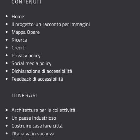
CONTENUTI
geografica
dell'opera.
Home
Se
Il progetto: un racconto per immagini
la
Mappa Opere
mappa
Ricerca
non
Crediti
è
Privacy policy
visibile,
Social media policy
consultare
Dichiarazione di accessibilità
la
Feedback di accessibilità
descrizione
testuale
ITINERARI
o
attivare
Architetture per le collettività
JavaScript.
Un paese industrioso
Costruire case fare città
l’Italia va in vacanza