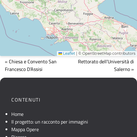
Leaflet
|
© OpenStreetMap contributors
Mappa
« Chiesa e Convento San
Rettorato dell’Università di
che
Francesco D’Assisi
Salerno »
mostra
la
posizione
geografica
CONTENUTI
dell'opera.
Se
Home
la
Il progetto: un racconto per immagini
mappa
Mappa Opere
non
Ricerca