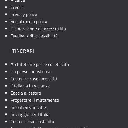
è
Crediti
visibile,
Privacy policy
consultare
Social media policy
la
Dichiarazione di accessibilità
descrizione
Feedback di accessibilità
testuale
o
ITINERARI
attivare
JavaScript.
Architetture per le collettività
Un paese industrioso
Costruire case fare città
l’Italia va in vacanza
Caccia al tesoro
Progettare il mutamento
Incontrarsi in città
In viaggio per l’Italia
Costruire sul costruito