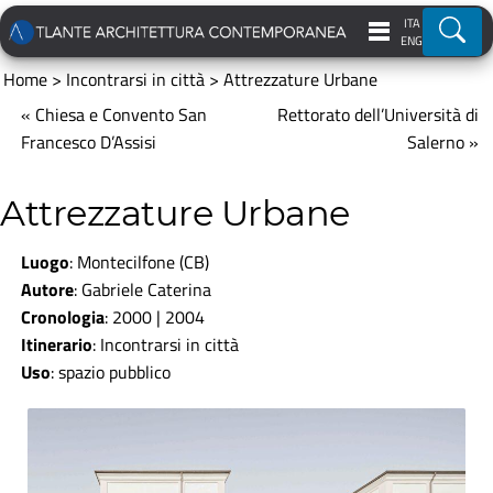
ITA
Ricer
ENG
Home
>
Incontrarsi in città
>
Attrezzature Urbane
« Chiesa e Convento San
Rettorato dell’Università di
Francesco D’Assisi
Salerno »
Attrezzature Urbane
Luogo
: Montecilfone (CB)
Autore
: Gabriele Caterina
Cronologia
: 2000 | 2004
Itinerario
:
Incontrarsi in città
Uso
: spazio pubblico