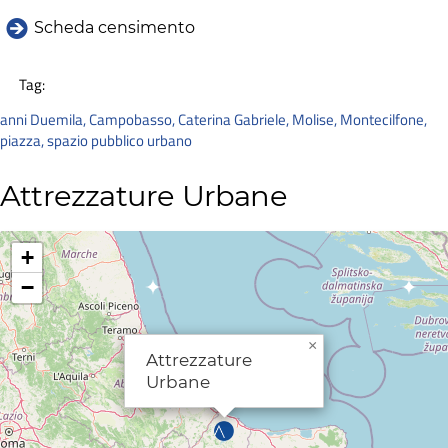
Scheda censimento
Tag:
anni Duemila
,
Campobasso
,
Caterina Gabriele
,
Molise
,
Montecilfone
,
piazza
,
spazio pubblico urbano
Attrezzature Urbane
+
−
×
Attrezzature
Urbane