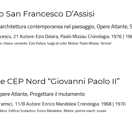
o San Francesco D’Assisi
'architettura contemporanea nel paesaggio
,
Opere Atlante
,
ncesco, 21 Autore: Ezio Dolara, Paolo Mizzau Cronologia: 1976 | 19
o
chiesa
convento
Ezio Dolara
luogo di culto
Molise
Paolo Mizzau
Termoli
e CEP Nord “Giovanni Paolo II”
pere Atlante
,
Progettare il mutamento
amsci, 11/B Autore: Enrico Mandolesi Cronologia: 1968 | 1970
bblico
Edificio Scolastico
Enrico Mandolesi
Molise
premio inarch
scuola