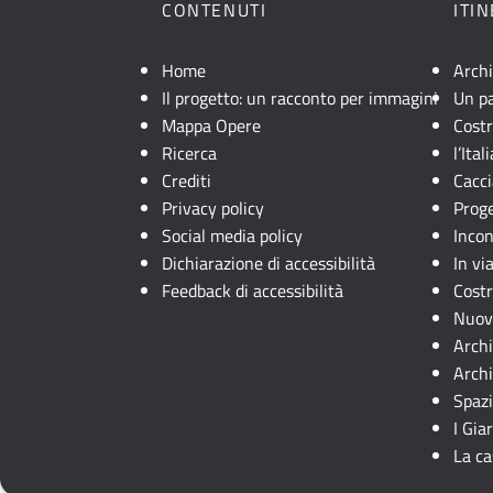
CONTENUTI
ITI
Home
Archi
Il progetto: un racconto per immagini
Un pa
Mappa Opere
Costr
Ricerca
l’Ita
Crediti
Cacci
Privacy policy
Prog
Social media policy
Incon
Dichiarazione di accessibilità
In via
Feedback di accessibilità
Costr
Nuove
Arch
Archi
Spaz
I Gia
La ca