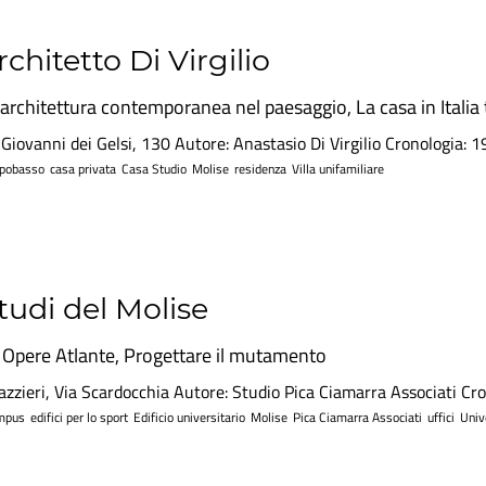
rchitetto Di Virgilio
'architettura contemporanea nel paesaggio
,
La casa in Itali
ovanni dei Gelsi, 130 Autore: Anastasio Di Virgilio Cronologia: 
pobasso
casa privata
Casa Studio
Molise
residenza
Villa unifamiliare
tudi del Molise
n
Opere Atlante
,
Progettare il mutamento
azzieri, Via Scardocchia Autore: Studio Pica Ciamarra Associati Cr
mpus
edifici per lo sport
Edificio universitario
Molise
Pica Ciamarra Associati
uffici
Univ