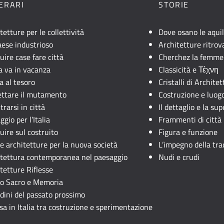
NERARI
STORIE
tetture per le collettività
Dove osano le aqui
ese industrioso
Architetture ritrov
uire case fare città
Cherchez la femme
lia va in vacanza
Classicità e Τέχνη
a al tesoro
Cristalli di Archite
ettare il mutamento
Costruzione e luog
trarsi in città
Il dettaglio e la sup
ggio per l’Italia
Frammenti di città
uire sul costruito
Figura e funzione
 architetture per la nuova società
L’impegno della tra
itettura contemporanea nel paesaggio
Nudi e crudi
tetture Riflesse
io Sacro e Memoria
rdini del passato prossimo
sa in Italia tra costruzione e sperimentazione