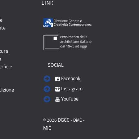
LINK
le
ate
ttura
o
SOCIAL
erficie
Facebook
Instagram
dizione
YouTube
DGCC
© 2026
- DiAC -
MIC