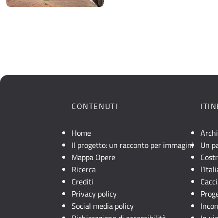
CONTENUTI
ITI
Home
Archi
Il progetto: un racconto per immagini
Un pa
Mappa Opere
Costr
Ricerca
l’Ita
Crediti
Cacci
Privacy policy
Prog
Social media policy
Incon