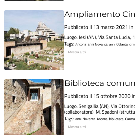
Ampliamento Ci
Pubblicato il 13 marzo 2021 in
Luogo: Jesi (AN), Via Santa Lucia,
Tags:
Ancona
anni Novanta
anni Ottanta
cim
Mostra altri
Biblioteca comun
Pubblicato il 15 ottobre 2020 i
Luogo: Senigallia (AN), Via Ottori
(collaboratore); M. Spadoni (strutt
Tags:
anni Novanta
Ancona
biblioteca
Carmas
Mostra altri