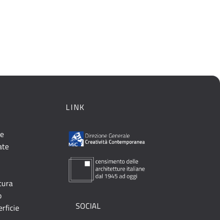
LINK
le
ate
ttura
o
SOCIAL
erficie