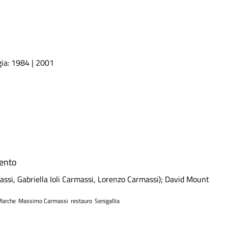
gia: 1984 | 2001
mento
assi, Gabriella Ioli Carmassi, Lorenzo Carmassi); David Mount
arche
Massimo Carmassi
restauro
Senigallia