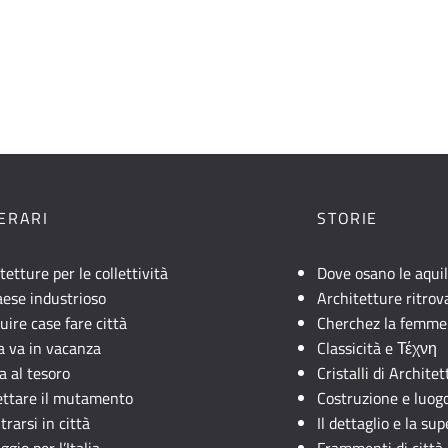
NERARI
STORIE
tetture per le collettività
Dove osano le aqui
ese industrioso
Architetture ritrov
uire case fare città
Cherchez la femme
lia va in vacanza
Classicità e Τέχνη
a al tesoro
Cristalli di Archite
ettare il mutamento
Costruzione e luog
trarsi in città
Il dettaglio e la sup