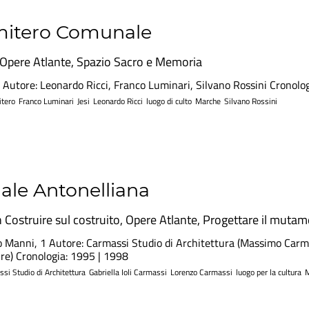
mitero Comunale
Opere Atlante
,
Spazio Sacro e Memoria
 1 Autore: Leonardo Ricci, Franco Luminari, Silvano Rossini Cronolo
itero
Franco Luminari
Jesi
Leonardo Ricci
luogo di culto
Marche
Silvano Rossini
ale Antonelliana
n
Costruire sul costruito
,
Opere Atlante
,
Progettare il muta
no Manni, 1 Autore: Carmassi Studio di Architettura (Massimo Carm
ure) Cronologia: 1995 | 1998
si Studio di Architettura
Gabriella Ioli Carmassi
Lorenzo Carmassi
luogo per la cultura
M