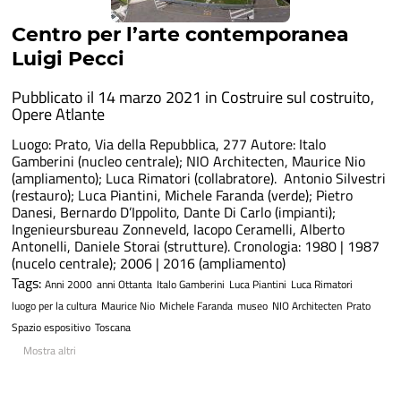
Centro per l’arte contemporanea
Luigi Pecci
Pubblicato il 14 marzo 2021 in
Costruire sul costruito
,
Opere Atlante
Luogo: Prato, Via della Repubblica, 277 Autore: Italo
Gamberini (nucleo centrale); NIO Architecten, Maurice Nio
(ampliamento); Luca Rimatori (collabratore). Antonio Silvestri
(restauro); Luca Piantini, Michele Faranda (verde); Pietro
Danesi, Bernardo D’Ippolito, Dante Di Carlo (impianti);
Ingenieursbureau Zonneveld, Iacopo Ceramelli, Alberto
Antonelli, Daniele Storai (strutture). Cronologia: 1980 | 1987
(nucelo centrale); 2006 | 2016 (ampliamento)
Tags:
Anni 2000
anni Ottanta
Italo Gamberini
Luca Piantini
Luca Rimatori
luogo per la cultura
Maurice Nio
Michele Faranda
museo
NIO Architecten
Prato
Spazio espositivo
Toscana
Mostra altri