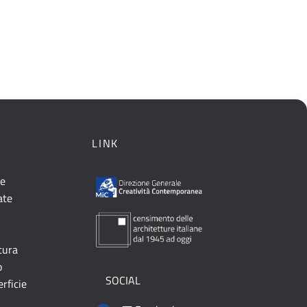
LINK
le
ate
ttura
o
SOCIAL
erficie