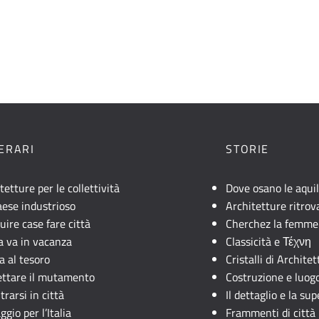
NERARI
STORIE
tetture per le collettività
Dove osano le aqui
ese industrioso
Architetture ritrov
uire case fare città
Cherchez la femme
lia va in vacanza
Classicità e Τέχνη
a al tesoro
Cristalli di Archite
ettare il mutamento
Costruzione e luog
trarsi in città
Il dettaglio e la sup
ggio per l’Italia
Frammenti di città