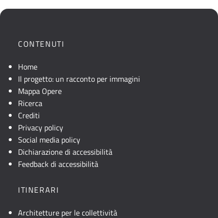
che
mostra
la
posizione
CONTENUTI
geografica
dell'opera.
Home
Se
Il progetto: un racconto per immagini
la
Mappa Opere
mappa
Ricerca
non
Crediti
è
Privacy policy
visibile,
Social media policy
consultare
Dichiarazione di accessibilità
la
Feedback di accessibilità
descrizione
testuale
ITINERARI
o
attivare
Architetture per le collettività