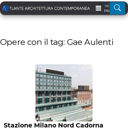
ITA
Ricer
ENG
Opere con il tag: Gae Aulenti
Stazione Milano Nord Cadorna