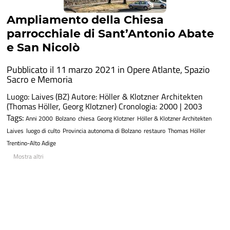
Ampliamento della Chiesa
parrocchiale di Sant’Antonio Abate
e San Nicolò
Pubblicato il 11 marzo 2021 in
Opere Atlante
,
Spazio
Sacro e Memoria
Luogo: Laives (BZ) Autore: Höller & Klotzner Architekten
(Thomas Höller, Georg Klotzner) Cronologia: 2000 | 2003
Tags:
Anni 2000
Bolzano
chiesa
Georg Klotzner
Höller & Klotzner Architekten
Laives
luogo di culto
Provincia autonoma di Bolzano
restauro
Thomas Höller
Trentino-Alto Adige
Mostra altri