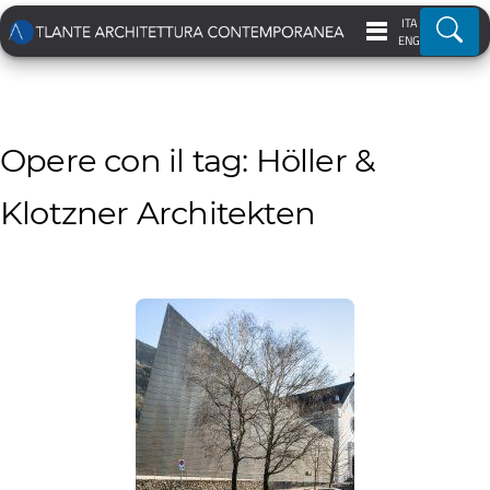
ITA
Ricer
ENG
Opere con il tag: Höller &
Klotzner Architekten