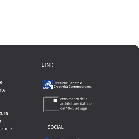
LINK
le
ate
ttura
o
SOCIAL
erficie