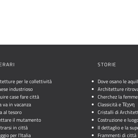
NERARI
STORIE
tetture per le collettività
Dove osano le aqui
ese industrioso
Architetture ritrov
uire case fare città
Cherchez la femme
lia va in vacanza
Classicità e Τέχνη
a al tesoro
Cristalli di Archite
ettare il mutamento
Costruzione e luog
trarsi in città
Il dettaglio e la sup
ggio per l’Italia
Frammenti di città