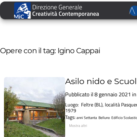
Opere con il tag: Igino Cappai
Asilo nido e Scuo
Pubblicato il 8 gennaio 2021 i
Luogo: Feltre (BL), località Pasque
1979
Tags:
anni Settanta
Belluno
Edificio Scolasti
Mostra altri