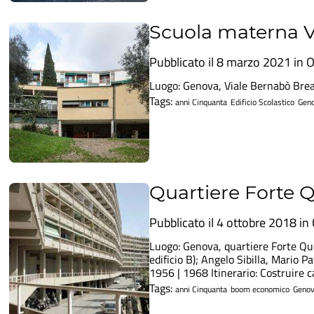
Scuola materna V
Pubblicato il 8 marzo 2021 in
O
Luogo: Genova, Viale Bernabò Brea,
Tags:
anni Cinquanta
Edificio Scolastico
Gen
Quartiere Forte 
Pubblicato il 4 ottobre 2018 in
Luogo: Genova, quartiere Forte Que
edificio B); Angelo Sibilla, Mario P
1956 | 1968 Itinerario: Costruire ca
Tags:
anni Cinquanta
boom economico
Geno