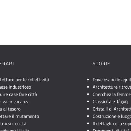
NERARI
STORIE
tetture per le collettività
Dove osano le aqui
ese industrioso
Architetture ritrov
uire case fare città
Cherchez la femme
lia va in vacanza
Classicità e Τέχνη
a al tesoro
Cristalli di Archite
ettare il mutamento
Costruzione e luog
trarsi in città
Il dettaglio e la sup
ggio per l’Italia
Frammenti di città