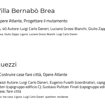
illa Bernabò Brea
pere Atlante
,
Progettare il mutamento
 40 Autore: Luigi Carlo Daneri; Luciano Grossi Bianchi, Giulio Zapp
ova
Giulio Zappa
Liguria
Luciano Grossi Bianchi
Luigi Carlo Daneri
Quezzi
Costruire case fare città
,
Opere Atlante
zzi Autore: Luigi Carlo Daneri, Eugenio Fuselli (coordinatori, capi
ateri (capigruppo edificio C); Gustavo Pulitzer Finali (capogruppo ed
se, fare città
va
Ina-casa
Liguria
Luigi Carlo Daneri
quartiere
residenze