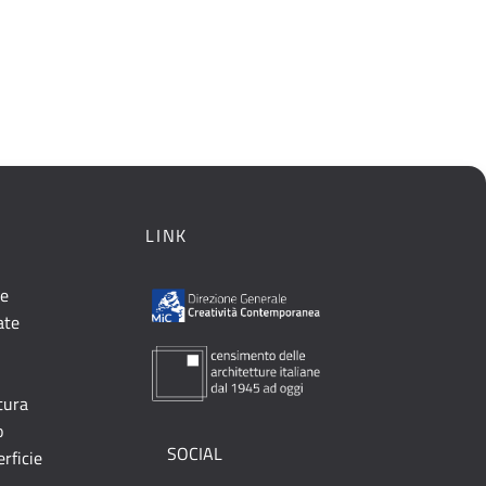
LINK
le
ate
ttura
o
SOCIAL
erficie