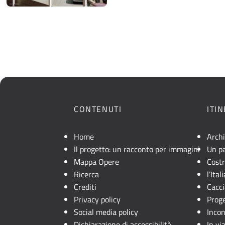
CONTENUTI
ITI
Home
Archi
Il progetto: un racconto per immagini
Un pa
Mappa Opere
Costr
Ricerca
l’Ita
Crediti
Cacci
Privacy policy
Prog
Social media policy
Incon
Dichiarazione di accessibilità
In via