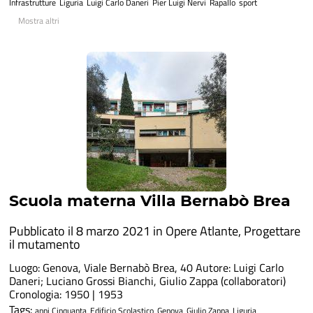
Infrastrutture
Liguria
Luigi Carlo Daneri
Pier Luigi Nervi
Rapallo
sport
Mostra altri
Scuola materna Villa Bernabò Brea
Pubblicato il 8 marzo 2021 in
Opere Atlante
,
Progettare
il mutamento
Luogo: Genova, Viale Bernabò Brea, 40 Autore: Luigi Carlo
Daneri; Luciano Grossi Bianchi, Giulio Zappa (collaboratori)
Cronologia: 1950 | 1953
Tags:
anni Cinquanta
Edificio Scolastico
Genova
Giulio Zappa
Liguria