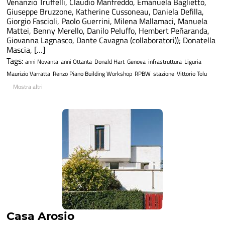
Venanzio Truffelli, Claudio Manfreddo, Emanuela Baglietto,
Giuseppe Bruzzone, Katherine Cussoneau, Daniela Defilla,
Giorgio Fascioli, Paolo Guerrini, Milena Mallamaci, Manuela
Mattei, Benny Merello, Danilo Peluffo, Hembert Peñaranda,
Giovanna Lagnasco, Dante Cavagna (collaboratori)); Donatella
Mascia, […]
Tags:
anni Novanta
anni Ottanta
Donald Hart
Genova
infrastruttura
Liguria
Maurizio Varratta
Renzo Piano Building Workshop
RPBW
stazione
Vittorio Tolu
Mostra altri
Casa Arosio