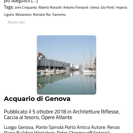
più adeguato […]
Tags:
anni Cinquanta
Alberto Rosselli
Antonio Fornaroli
chiesa
Gio Ponti
Imperia
Liguria
Monastero
Romano Rui
Sanremo
Mostra altri
Acquario di Genova
Pubblicato il 5 ottobre 2018 in
Architetture Riflesse
,
Caccia al tesoro
,
Opere Atlante
Luogo: Genova, Ponte Spinola Porto Antico Autore: Renzo
Piano Building Workshop; Peter Chermayeff (interni)