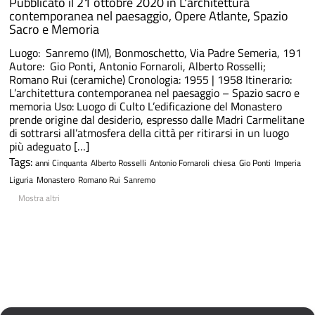
Pubblicato il 21 ottobre 2020 in
L'architettura
contemporanea nel paesaggio
,
Opere Atlante
,
Spazio
Sacro e Memoria
Luogo: Sanremo (IM), Bonmoschetto, Via Padre Semeria, 191
Autore: Gio Ponti, Antonio Fornaroli, Alberto Rosselli;
Romano Rui (ceramiche) Cronologia: 1955 | 1958 Itinerario:
L’architettura contemporanea nel paesaggio – Spazio sacro e
memoria Uso: Luogo di Culto L’edificazione del Monastero
prende origine dal desiderio, espresso dalle Madri Carmelitane
di sottrarsi all’atmosfera della città per ritirarsi in un luogo
più adeguato […]
Tags:
anni Cinquanta
Alberto Rosselli
Antonio Fornaroli
chiesa
Gio Ponti
Imperia
Liguria
Monastero
Romano Rui
Sanremo
Mostra altri