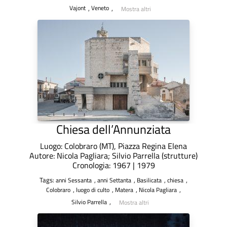
,
,
Vajont
Veneto
Mostra altri
Chiesa dell’Annunziata
Luogo: Colobraro (MT), Piazza Regina Elena
Autore: Nicola Pagliara; Silvio Parrella (strutture)
Cronologia: 1967 | 1979
Tags:
,
,
,
,
anni Sessanta
anni Settanta
Basilicata
chiesa
,
,
,
,
Colobraro
luogo di culto
Matera
Nicola Pagliara
,
Silvio Parrella
Mostra altri