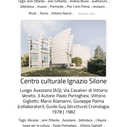
Tags:
,
,
,
,
anni Ottanta
anni Settanta
Andrea Bruno
auditorium
,
,
,
,
,
biblioteca
museo
Piemonte
Pier Carlo Poma
restauro
,
,
,
Rivoli
Torino
Vittorio Nascé
Mostra altri
Centro culturale Ignazio Silone
Luogo: Avezzano (AQ), Via Cavalieri di Vittorio
Veneto, 3 Autore: Paolo Portoghesi, Vittorio
Gigliotti; Mario Alamanni, Giuseppe Palma
(collaboratori); Guido Guy (strutture) Cronologia:
1978 | 1982
Tags:
,
,
,
,
,
Abruzzo
anni Ottanta
Avezzano
biblioteca
L'Aquila
,
,
,
luogo per la cultura
Paolo Portoghesi
Vittorio Gigliotti