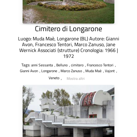
Cimitero di Longarone
Luogo: Muda Maè, Longarone (BL) Autore: Gianni
Avon, Francesco Tentori, Marco Zanuso, Jane
Wernick Associati (strutture) Cronologia: 1966 |
1972
Tags:
,
,
,
,
anni Sessanta
Belluno
cimitero
Francesco Tentori
,
,
,
,
,
Gianni Avon
Longarone
Marco Zanuso
Muda Maè
Vajont
,
Veneto
Mostra altri