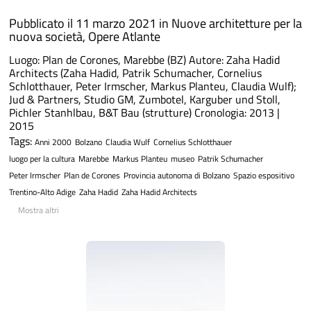
Pubblicato il 11 marzo 2021 in
Nuove architetture per la
nuova società
,
Opere Atlante
Luogo: Plan de Corones, Marebbe (BZ) Autore: Zaha Hadid
Architects (Zaha Hadid, Patrik Schumacher, Cornelius
Schlotthauer, Peter Irmscher, Markus Planteu, Claudia Wulf);
Jud & Partners, Studio GM, Zumbotel, Karguber und Stoll,
Pichler Stanhlbau, B&T Bau (strutture) Cronologia: 2013 |
2015
Tags:
Anni 2000
Bolzano
Claudia Wulf
Cornelius Schlotthauer
luogo per la cultura
Marebbe
Markus Planteu
museo
Patrik Schumacher
Peter Irmscher
Plan de Corones
Provincia autonoma di Bolzano
Spazio espositivo
Trentino-Alto Adige
Zaha Hadid
Zaha Hadid Architects
Mostra altri