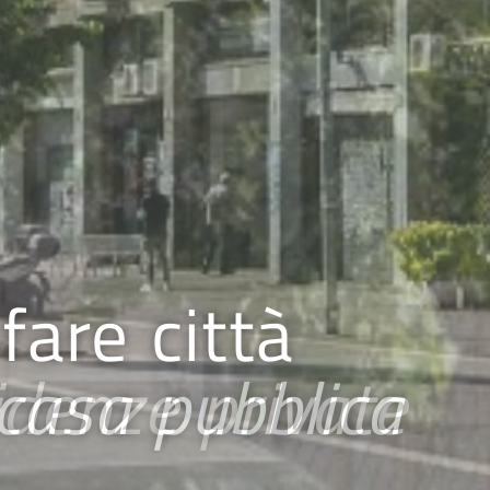
fare città
 casa pubblica