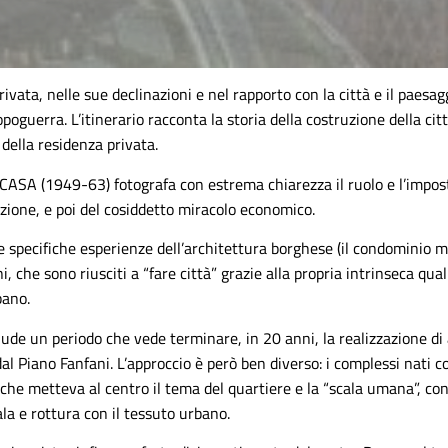
rivata, nelle sue declinazioni e nel rapporto con la città e il paesag
poguerra. L’itinerario racconta la storia della costruzione della ci
 della residenza privata.
-CASA (1949-63) fotografa con estrema chiarezza il ruolo e l’impos
ruzione, e poi del cosiddetto miracolo economico.
e specifiche esperienze dell’architettura borghese (il condominio m
ni, che sono riusciti a “fare città” grazie alla propria intrinseca qual
bano.
lude un periodo che vede terminare, in 20 anni, la realizzazione di 
i dal Piano Fanfani. L’approccio è però ben diverso: i complessi nati
che metteva al centro il tema del quartiere e la “scala umana”, con
la e rottura con il tessuto urbano.