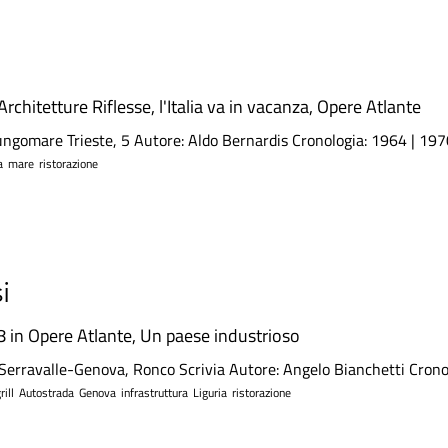
Architetture Riflesse
,
l'Italia va in vacanza
,
Opere Atlante
ngomare Trieste, 5 Autore: Aldo Bernardis Cronologia: 1964 | 1970 I
a
mare
ristorazione
i
8 in
Opere Atlante
,
Un paese industrioso
 Serravalle-Genova, Ronco Scrivia Autore: Angelo Bianchetti Cronol
rill
Autostrada
Genova
infrastruttura
Liguria
ristorazione