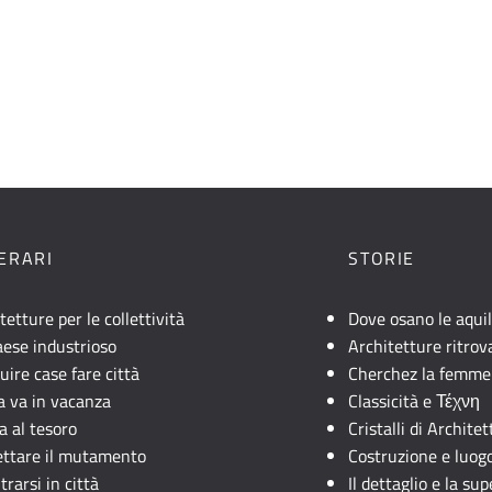
NERARI
STORIE
tetture per le collettività
Dove osano le aqui
ese industrioso
Architetture ritrov
uire case fare città
Cherchez la femme
lia va in vacanza
Classicità e Τέχνη
a al tesoro
Cristalli di Archite
ettare il mutamento
Costruzione e luog
trarsi in città
Il dettaglio e la sup