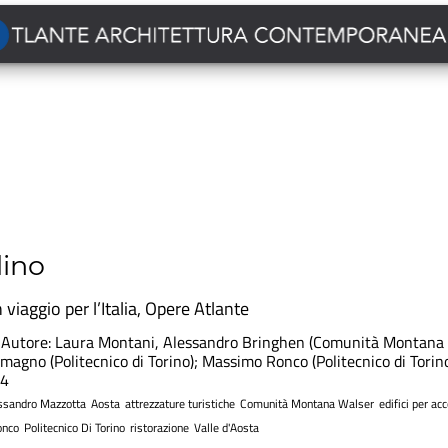
lino
n viaggio per l’Italia
,
Opere Atlante
Autore: Laura Montani, Alessandro Bringhen (Comunità Montana Wa
agno (Politecnico di Torino); Massimo Ronco (Politecnico di Tori
14
ssandro Mazzotta
Aosta
attrezzature turistiche
Comunità Montana Walser
edifici per ac
onco
Politecnico Di Torino
ristorazione
Valle d'Aosta