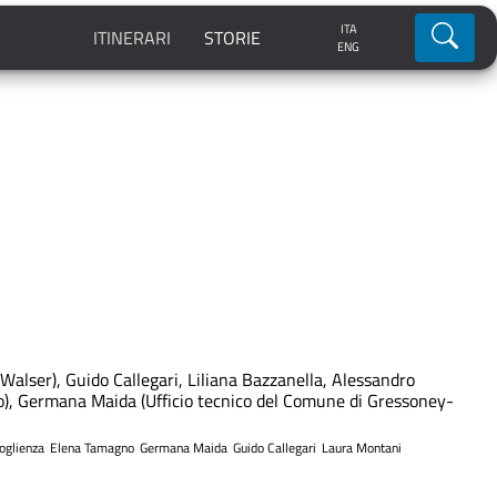
ITA
Ricerca
ITINERARI
STORIE
ENG
lser), Guido Callegari, Liliana Bazzanella, Alessandro
no), Germana Maida (Ufficio tecnico del Comune di Gressoney-
coglienza
Elena Tamagno
Germana Maida
Guido Callegari
Laura Montani