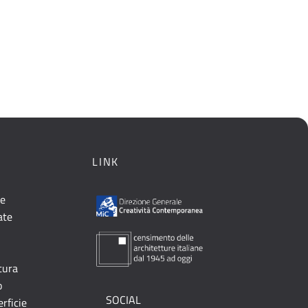
LINK
le
ate
ttura
o
SOCIAL
erficie