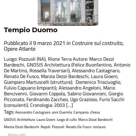
Tempio Duomo
Pubblicato il 9 marzo 2021 in
Costruire sul costruito
,
Opere Atlante
Luogo: Pozzuoli (NA), Rione Terra Autore: Marco Dezzi
Bardeschi, GNOSIS Architettura (Felice Buonfantino, Antonio
De Martino, Rossella Traversari), Alessandro Castagnaro,
Renato De Fusco, Marzia Dezzi Bardeschi, Laura Gioeni;
Giampiero Martuscelli (strutture); Domenico Trisciuoglio,
Fulvio Capuano (impianti); Alessandro Angeloni, Mario
Bencivenni, Giovanni Coppola, Sabino Giovannoni, Giorgio
Picconato, Ferdinando Zaccheo, Ugo Grazioso, Furio Sacchi
(consulenti). Cronologia: 2003 […]
Tags:
Alessandro Castagnaro
anni Duemila
Campania
chiesa
GNOSIS Architettura
Laura Gioeni
luogo di culto
Marco Dezzi Bardeschi
Marzia Dezzi Bardeschi
Napoli
Pozzuoli
Renato De Fusco
restauro
Mostra altri