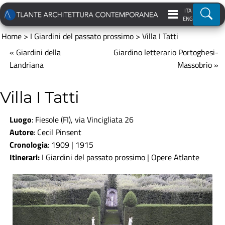
ITA
Ricer
ENG
Home
>
I Giardini del passato prossimo
>
Villa I Tatti
« Giardini della
Giardino letterario Portoghesi-
Landriana
Massobrio »
Villa I Tatti
Luogo
: Fiesole (FI), via Vincigliata 26
Autore
: Cecil Pinsent
Cronologia
: 1909 | 1915
Itinerari:
I Giardini del passato prossimo
|
Opere Atlante