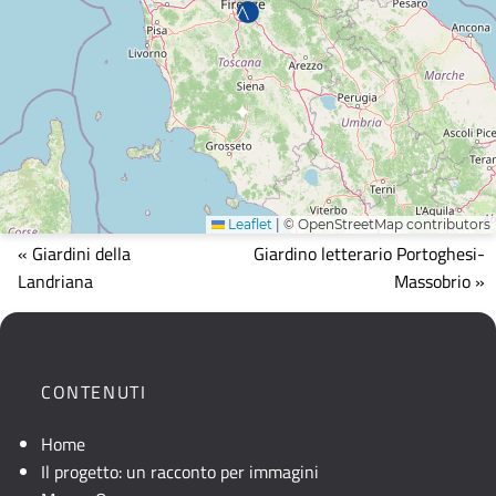
Leaflet
|
© OpenStreetMap contributors
Mappa
« Giardini della
Giardino letterario Portoghesi-
che
Landriana
Massobrio »
mostra
la
posizione
geografica
CONTENUTI
dell'opera.
Se
Home
la
Il progetto: un racconto per immagini
mappa