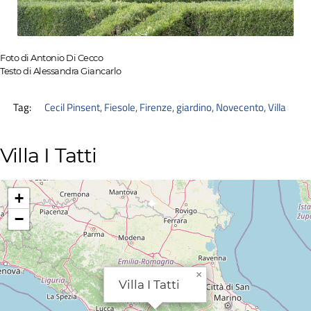
Foto di Antonio Di Cecco
Testo di Alessandra Giancarlo
Tag:
Cecil Pinsent
,
Fiesole
,
Firenze
,
giardino
,
Novecento
,
Villa
Villa I Tatti
+
−
×
Villa I Tatti