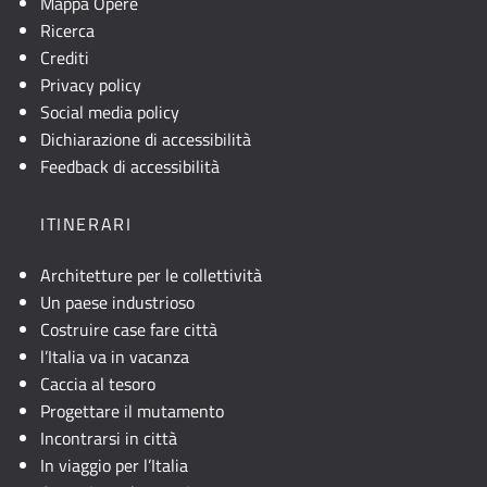
Mappa Opere
non
Ricerca
è
Crediti
visibile,
Privacy policy
consultare
Social media policy
la
Dichiarazione di accessibilità
descrizione
Feedback di accessibilità
testuale
o
ITINERARI
attivare
JavaScript.
Architetture per le collettività
Un paese industrioso
Costruire case fare città
l’Italia va in vacanza
Caccia al tesoro
Progettare il mutamento
Incontrarsi in città
In viaggio per l’Italia