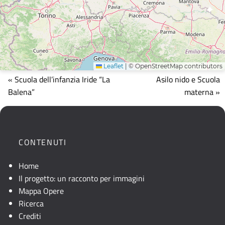
Leaflet
|
© OpenStreetMap contributors
Mappa
« Scuola dell’infanzia Iride “La
Asilo nido e Scuola
che
Balena”
materna »
mostra
la
posizione
geografica
CONTENUTI
dell'opera.
Se
Home
la
Il progetto: un racconto per immagini
mappa
Mappa Opere
non
Ricerca
è
Crediti