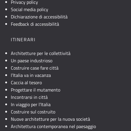
visibile,
Privacy policy
consultare
Social media policy
la
Dichiarazione di accessibilità
descrizione
Feedback di accessibilità
testuale
o
ITINERARI
attivare
JavaScript.
Architetture per le collettività
Un paese industrioso
Costruire case fare città
l’Italia va in vacanza
Caccia al tesoro
Progettare il mutamento
Incontrarsi in città
In viaggio per l’Italia
Costruire sul costruito
Nuove architetture per la nuova società
Architettura contemporanea nel paesaggio