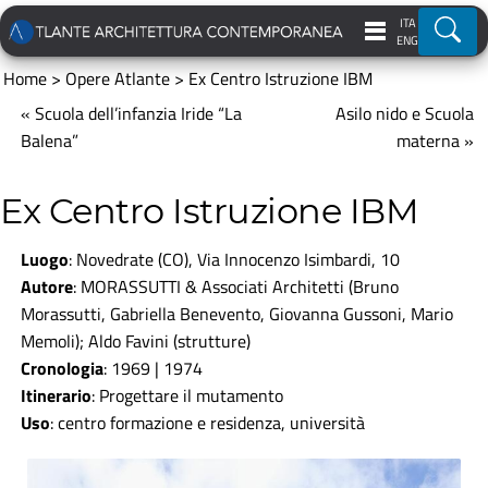
ITA
Ricer
ENG
Home
>
Opere Atlante
>
Ex Centro Istruzione IBM
« Scuola dell’infanzia Iride “La
Asilo nido e Scuola
Balena”
materna »
Ex Centro Istruzione IBM
Luogo
: Novedrate (CO), Via Innocenzo Isimbardi, 10
Autore
: MORASSUTTI & Associati Architetti (Bruno
Morassutti, Gabriella Benevento, Giovanna Gussoni, Mario
Memoli); Aldo Favini (strutture)
Cronologia
: 1969 | 1974
Itinerario
:
Progettare il mutamento
Uso
: centro formazione e residenza, università