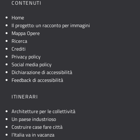
posizione
CONTENUTI
geografica
dell'opera.
Home
Se
Il progetto: un racconto per immagini
la
Mappa Opere
mappa
Ricerca
non
Crediti
è
Privacy policy
visibile,
Social media policy
consultare
Dichiarazione di accessibilità
la
Feedback di accessibilità
descrizione
testuale
ITINERARI
o
attivare
Architetture per le collettività
JavaScript.
Un paese industrioso
Costruire case fare città
l’Italia va in vacanza