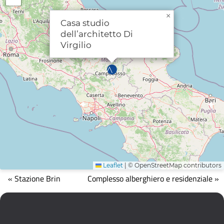
×
Casa studio
dell’architetto Di
Virgilio
Leaflet
|
© OpenStreetMap contributors
Mappa
« Stazione Brin
Complesso alberghiero e residenziale »
che
mostra
la