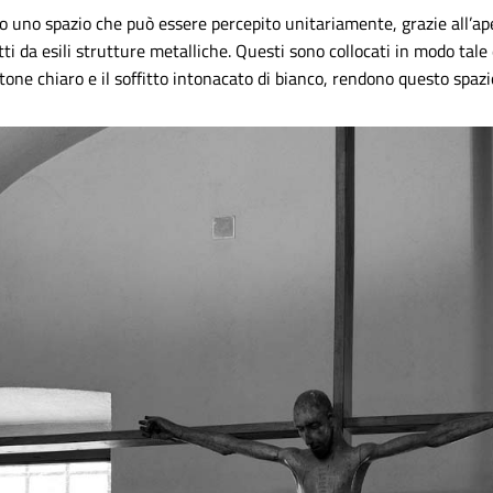
no uno spazio che può essere percepito unitariamente, grazie all’ape
tti da esili strutture metalliche. Questi sono collocati in modo tal
attone chiaro e il soffitto intonacato di bianco, rendono questo spaz