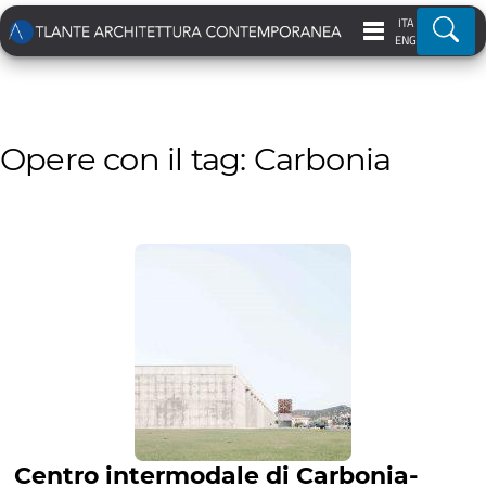
ITA
Ricer
ENG
Opere con il tag: Carbonia
Centro intermodale di Carbonia-