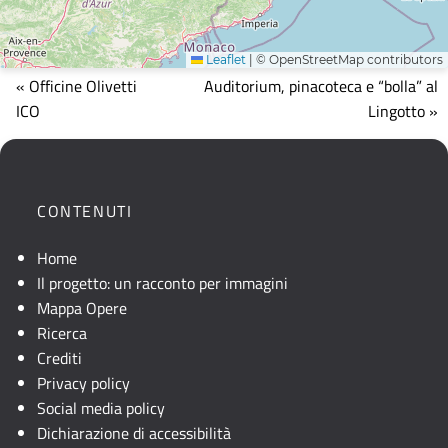
Leaflet
|
© OpenStreetMap contributors
Mappa
« Officine Olivetti
Auditorium, pinacoteca e “bolla” al
che
ICO
Lingotto »
mostra
la
posizione
geografica
CONTENUTI
dell'opera.
Se
Home
la
Il progetto: un racconto per immagini
mappa
Mappa Opere
non
Ricerca
è
Crediti
visibile,
Privacy policy
consultare
Social media policy
la
Dichiarazione di accessibilità