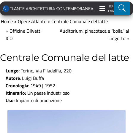
ITA
Ricer
ENG
Home
>
Opere Atlante
>
Centrale Comunale del latte
« Officine Olivetti
Auditorium, pinacoteca e “bolla” al
ICO
Lingotto »
Centrale Comunale del latte
Luogo
: Torino, Via Filadelfia, 220
Autore
: Luigi Buffa
Cronologia
: 1949 | 1952
Itinerario:
Un paese industrioso
Uso
: Impianto di produzione