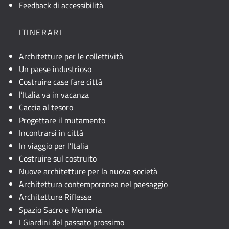
descrizione
Feedback di accessibilità
testuale
o
ITINERARI
attivare
JavaScript.
Architetture per le collettività
Un paese industrioso
Costruire case fare città
l’Italia va in vacanza
Caccia al tesoro
Progettare il mutamento
Incontrarsi in città
In viaggio per l’Italia
Costruire sul costruito
Nuove architetture per la nuova società
Architettura contemporanea nel paesaggio
Architetture Riflesse
Spazio Sacro e Memoria
I Giardini del passato prossimo